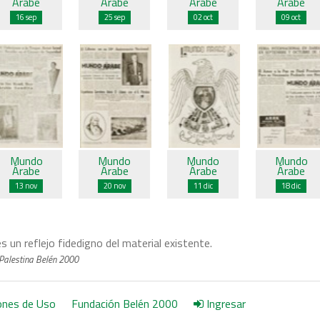
Árabe
Árabe
Árabe
Árabe
16 sep
25 sep
02 oct
09 oct
Mundo
Mundo
Mundo
Mundo
Árabe
Árabe
Árabe
Árabe
13 nov
20 nov
11 dic
18 dic
es un reflejo fidedigno del material existente.
Palestina Belén 2000
iones de Uso
Fundación Belén 2000
Ingresar