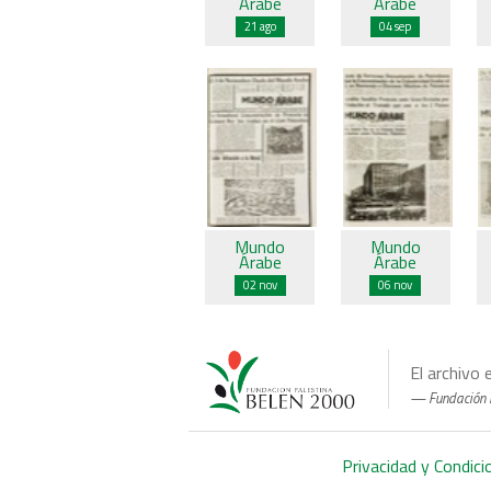
Árabe
Árabe
21 ago
04 sep
Mundo
Mundo
Árabe
Árabe
02 nov
06 nov
El archivo 
Fundación 
Privacidad y Condic