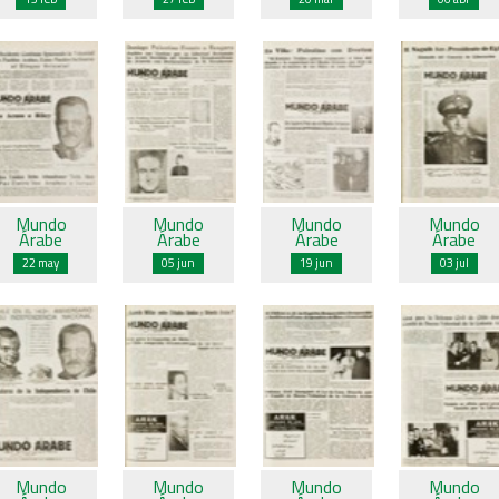
Mundo
Mundo
Mundo
Mundo
Árabe
Árabe
Árabe
Árabe
22 may
05 jun
19 jun
03 jul
Mundo
Mundo
Mundo
Mundo